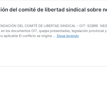
ón del comité de libertad sindical sobre 
NDACIÓN DEL COMITÉ DE LIBERTAD SINDICAL – OIT- SOBRE NE
los documentos OIT, quejas presentadas, legislación provincial y 
OIT-
o aplicable El conflicto se origina …
Sigue leyendo
Informe
jurídico
sobre
recomendación
del
comité
de
libertad
sindical
sobre
negociación
colectiva
y
derecho