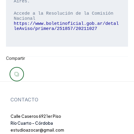
Aires.
Accede a la Resolución de la Comisión 
Nacional 
https://www.boletinoficial.gob.ar/detal
leAviso/primera/251857/20211027
Compartir
Navegación
de
entradas
CONTACTO
Calle Caseros 692 1er Piso
Río Cuarto – Córdoba
estudioazocar@gmail.com