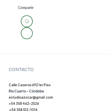
Compartir
Navegación
de
entradas
CONTACTO
Calle Caseros 692 1er Piso
Río Cuarto – Córdoba
estudioazocar@gmail.com
+54 358 462-2526
+54 358 512-1014