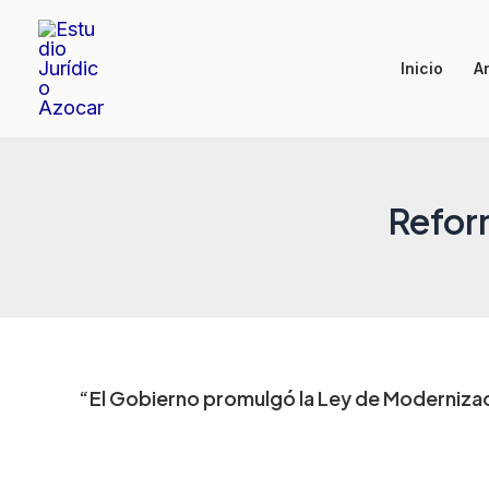
Ir
al
Inicio
Ar
contenido
Refor
“El Gobierno promulgó la Ley de Moderniza