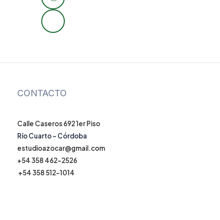
de
entradas
CONTACTO
Calle Caseros 692 1er Piso
Río Cuarto – Córdoba
estudioazocar@gmail.com
+54 358 462-2526
+54 358 512-1014